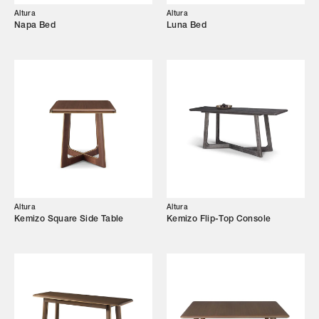
Altura
Altura
Napa Bed
Luna Bed
Browse by Category
Designers
Our Story
Showroom
Altura
Altura
Kemizo Square Side Table
Kemizo Flip-Top Console
Campaigns
Shop
Trade Login